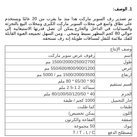
1. الوصف:
تم تصدير رف السوبر ماركت هذا منذ ما يقرب من 20 عامًا ويستخدم
على نطاق واسع في محلات السوبر ماركت الكبرى ومحلات البيع بالتجزئة
والصيدليات في الداخل والخارج.يمكن أن تصل قدرتها الاستيعابية إلى
حوالي 80 كجم.المظهر بسيط وسخي ، ومن السهل تجميعه.العبوة القابلة
للفك ملائمة للنقل لمسافات طويلة.إنه رف تستحقه.
وصف الإنتاج
اسم
رفوف عرض سوبر ماركت
طول
1500/2000/2500/2700 مم
عرض
550/600/800/900/1200 مم
ارتفاع
1500/2000/3500 مم / 5000 مم
90 * 65/30 * 80 ملم
قسم تستقيم
سماكة: 1.2-2.5 ملم
الحزم
40 * 80/100/50/120/50 ملم
جار التحميل
1000 كجم / طبقة
طبقات
كما طلبت
اللون
يمكن تخصيص)
صفقة
الفقاعة والكرتون
موك
50 مجموعة
مصطلح الدفع
T / T ، L / C.