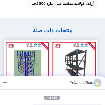
أرفف فولاذية مدلفنة على البارد 800 كجم
منتجات ذات صلة
Yolanda Zhao
500kgs رفوف المستودعات
2500mm الثقيلة رفوف
4:07 AM
المعدنية BV 4 أرفف فولاذية
المستودعات 2000kgs 6 الطبقة