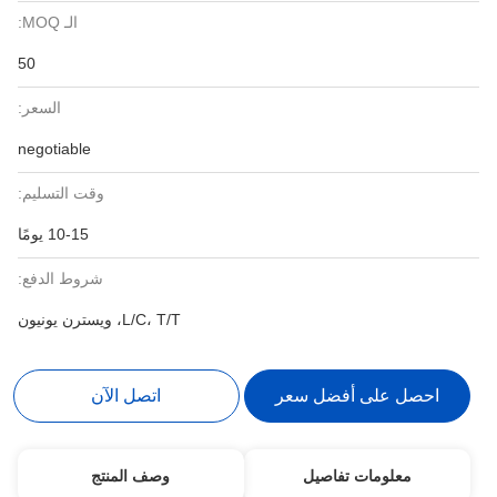
الـ MOQ:
50
السعر:
negotiable
وقت التسليم:
10-15 يومًا
شروط الدفع:
L/C، T/T، ويسترن يونيون
احصل على أفضل سعر
اتصل الآن
معلومات تفاصيل
وصف المنتج