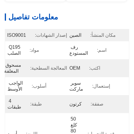
معلومات تفاصيل
مكان المنشأ:
الصين
إصدار الشهادات:
ISO9001
رف 
Q195 
اسم:
مواد:
المستودع
الصلب
مسحوق 
اكتب:
OEM
المعالجة السطحية:
المغلفة
سوبر 
الواجب 
إستعمال:
أسلوب:
ماركت
الأوسط
4 
صفقة:
كرتون
طبقة:
طبقات
50 
كلغ 
80 
قدرة التحميل:
اللون:
أسود