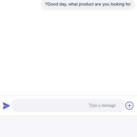
ملحومة باللون الأسود
التجارية الرفوف
Good day, what product are you looking for?
احصل على أفضل سعر
احصل على أفضل سعر
وسائل التواصل الاجتماعي
اتصل سريعًا
هاتف
86--18021269661
البريد الإلكتروني