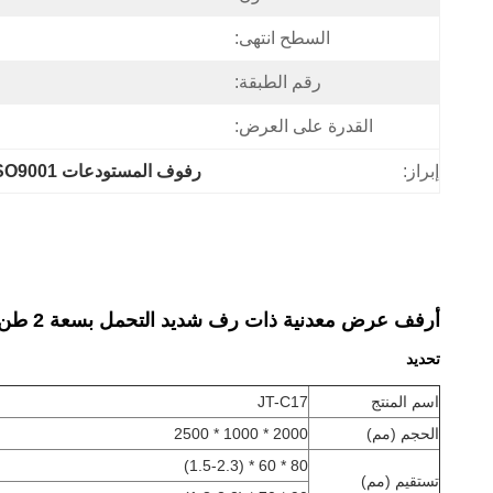
السطح انتهى:
رقم الطبقة:
القدرة على العرض:
إبراز:
رفوف المستودعات JINTA ISO9001 للخدمة الشاقة
أرفف عرض معدنية ذات رف شديد التحمل بسعة 2 طن قابلة للتعديل ارتفاع شعاع جانب واحد
تحديد
اسم المنتج
JT-C17
الحجم (مم)
2000 * 1000 * 2500
80 * 60 * (1.5-2.3)
تستقيم (مم)