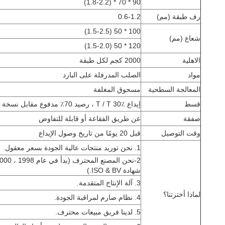
90 * 70 * (1.8-2.2)
رف طبقة (مم)
0.6-1.2
100 * 50 (1.5-2.5)
شعاع (مم)
120 * 50 (1.5-2.0)
الاهلية
2000 كجم لكل طبقة
مواد
الصلب المدرفلة على البارد
المعالجة السطحية
مسحوق المغلفة
قسط
إيداع T / T 30٪ ، رصيد 70٪ مدفوع مقابل نسخة B / L
صفقة
عن طريق الفقاعة أو قابلة للتفاوض
وقت التوصيل
قبل 20 يومًا من تاريخ وصول الإيداع
1. نحن توريد منتجات عالية الجودة بسعر معقول.
شهادة ISO & BV.)
3. آلة الإنتاج المتقدمة.
لماذا أخترتنا؟
4. نظام صارم لمراقبة الجودة.
5. لدينا فريق مبيعات محترف.