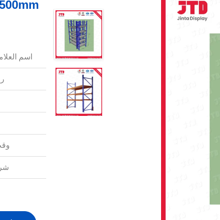
اسم العلامة
رق
وقت
شرو