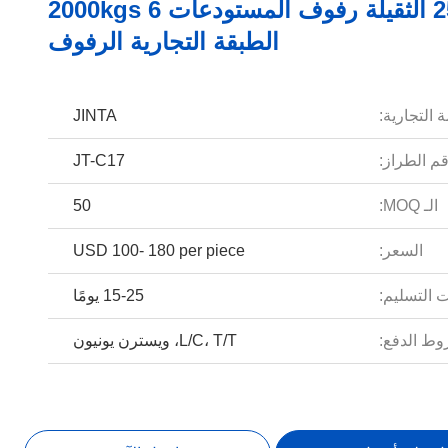
2500mm الثقيلة رفوف المستودعات 2000kgs 6
الطبقة التجارية الرفوف
 التجارية:
JINTA
م الطراز:
JT-C17
الـ MOQ:
50
السعر:
USD 100- 180 per piece
 التسليم:
15-25 يومًا
ط الدفع:
L/C، T/T، ويسترن يونيون