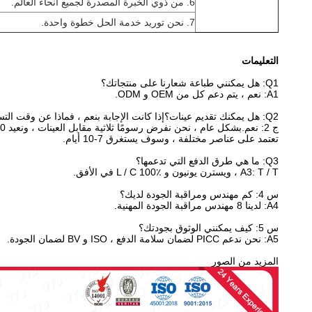
6. من ذوي الخبرة المصدرة لجميع أنحاء العالم.
7. نحن توريد خدمة الحل خطوة واحدة.
التعليمات
Q1: هل يمكنني طباعة شعارنا على منتجاتك؟
A1: نعم ، يتم دعم كل من OEM و ODM.
Q2: هل يمكنك تقديم عينات؟إذا كانت الإجابة بنعم ، فماذا عن وقت التسليم؟
ج 2: نعم.بشكل عام ، نحن نفرض رسومًا ثلاثية مقابل العينات ، ونعيد 100٪ كخصم في الطلب بالجملة.
تعتمد على عناصر مختلفة ، وسوف يستغرق 7-10 أيام.
Q3: ما هي طرق الدفع التي تدعمها؟
A3: T / T ، ويسترن يونيون و L / C 100٪ في الأفق.
س 4: كم مهندس ومراقبة الجودة لديك؟
A4: لدينا 8 مهندس مراقبة الجودة المهنية.
س 5: كيف يمكنني الوثوق بجودتك؟
A5: نحن ندعم PICC لضمان سلامة الدفع ، ISO و BV لضمان الجودة.
المزيد من الصور