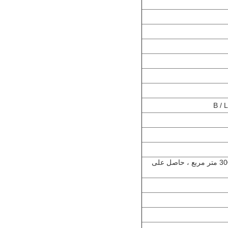
2-نحن المصنع المحترف (بدأ في عام 1998 ، 30000 متر مربع ، حاصل على