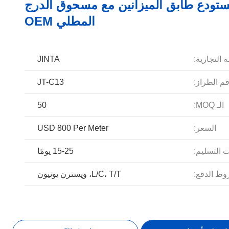
ستودع طابق الميزانين مع مسحوق الدرج
المطلي OEM
 التجارية:
JINTA
م الطراز:
JT-C13
الـ MOQ:
50
السعر:
USD 800 Per Meter
 التسليم:
15-25 يومًا
ط الدفع:
L/C، T/T، ويسترن يونيون