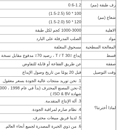
رف طبقة (مم)
0.6-1.2
100 * 50 (1.5-2.5)
شعاع (مم)
120 * 50 (1.5-2.0)
الاهلية
1000-3000 كجم لكل طبقة
مواد
الصلب المدرفلة على البارد
المعالجة السطحية
مسحوق المغلفة
قسط
إيداع T / T 30٪ ، رصيد 70٪ مدفوع مقابل نسخة B / L
صفقة
عن طريق الفقاعة أو قابلة للتفاوض
وقت التوصيل
قبل 20 يومًا من تاريخ وصول الإيداع
1. نحن توريد منتجات عالية الجودة بسعر معقول.
شهادة ISO & BV.)
3. آلة الإنتاج المتقدمة.
لماذا أخترتنا؟
4. نظام صارم لمراقبة الجودة.
5. لدينا فريق مبيعات محترف.
6. من ذوي الخبرة المصدرة لجميع أنحاء العالم.