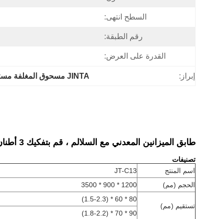
السطح انتهى:
رقم الطبقة:
القدرة على العرض:
إبراز:
JINTA مسحوق المغلفة مستودع الطابق الميزانين
طابق الميزانين المعدني مع السلالم ، قم بتفكيك 3 أطنان من الرفوف الفولاذية مع البليت
تصنيفات
اسم المنتج
JT-C13
الحجم (مم)
1200 * 900 * 3500
80 * 60 * (1.5-2.3)
تستقيم (مم)
90 * 70 * (1.8-2.2)