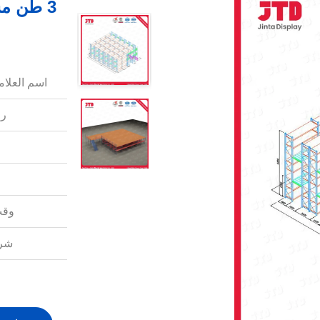
3 طن م
اسم العلامة
رق
وقت
شرو