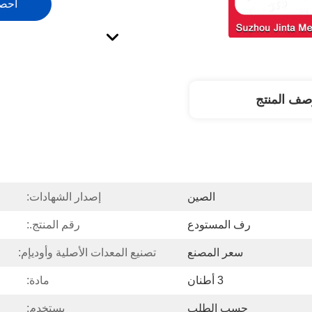
احص
صف المنتج
الصين
إصدار الشهادات:
رف المستودع
رقم المنتج.:
سعر المصنع
تصنيع المعدات الأصلية وأوديإم:
3 أطنان
مادة:
حسب الطلب
يستخدم: