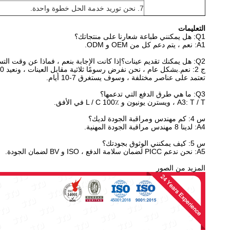
7. نحن توريد خدمة الحل خطوة واحدة.
التعليمات
Q1: هل يمكنني طباعة شعارنا على منتجاتك؟
A1: نعم ، يتم دعم كل من OEM و ODM.
Q2: هل يمكنك تقديم عينات؟إذا كانت الإجابة بنعم ، فماذا عن وقت التسليم؟
ج 2: نعم.بشكل عام ، نحن نفرض رسومًا ثلاثية مقابل العينات ، ونعيد 100٪ كخصم في الطلب بالجملة.
تعتمد على عناصر مختلفة ، وسوف يستغرق 7-10 أيام.
Q3: ما هي طرق الدفع التي تدعمها؟
A3: T / T ، ويسترن يونيون و L / C 100٪ في الأفق.
س 4: كم مهندس ومراقبة الجودة لديك؟
A4: لدينا 8 مهندس مراقبة الجودة المهنية.
س 5: كيف يمكنني الوثوق بجودتك؟
A5: نحن ندعم PICC لضمان سلامة الدفع ، ISO و BV لضمان الجودة.
المزيد من الصور