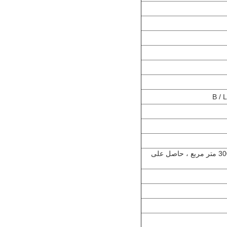
2-نحن المصنع المحترف (بدأ في عام 1998 ، 30000 متر مربع ، حاصل على