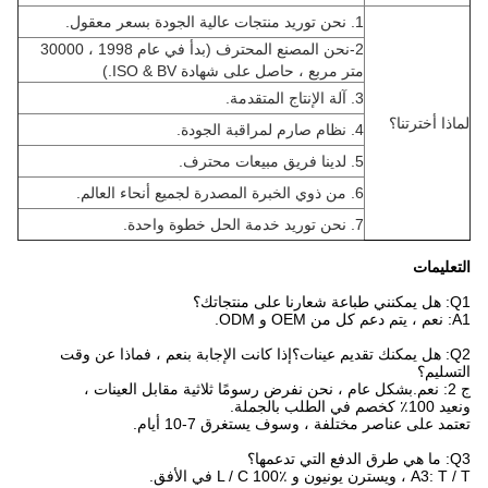
1. نحن توريد منتجات عالية الجودة بسعر معقول.
2-نحن المصنع المحترف (بدأ في عام 1998 ، 30000
متر مربع ، حاصل على شهادة ISO & BV.)
3. آلة الإنتاج المتقدمة.
أخترتنا؟
4. نظام صارم لمراقبة الجودة.
5. لدينا فريق مبيعات محترف.
6. من ذوي الخبرة المصدرة لجميع أنحاء العالم.
7. نحن توريد خدمة الحل خطوة واحدة.
مات
: هل يمكنك تقديم عينات؟إذا كانت الإجابة بنعم ، فماذا عن وقت
يم؟
2: نعم.بشكل عام ، نحن نفرض رسومًا ثلاثية مقابل العينات ،
لة.
على عناصر مختلفة ، وسوف يستغرق 7-10 أيام.
 L / C 100٪ في الأفق.