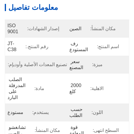
معلومات تفاصيل
ISO 
مكان المنشأ:
الصين
إصدار الشهادات:
9001
رف 
JT-
اسم المنتج:
رقم المنتج.:
المستودع
C38
سعر 
ميزة:
تصنيع المعدات الأصلية وأوديإم:
قبلت
المصنع
الصلب 
2000 
المدرفلة 
الاهلية:
مادة:
كلغ
على 
البارد
حسب 
اللون:
يستخدم:
مستودع
الطلب
قوة 
تشانغشو 
السطح انتهى:
مكان المنشأ:
المغلفة
، الصين