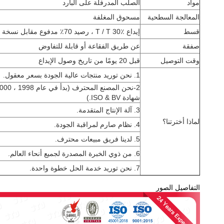
مواد
الصلب المدرفلة على البارد
المعالجة السطحية
مسحوق المغلفة
قسط
إيداع T / T 30٪ ، رصيد 70٪ مدفوع مقابل نسخة B / L
صفقة
عن طريق الفقاعة أو قابلة للتفاوض
وقت التوصيل
قبل 20 يومًا من تاريخ وصول الإيداع
1. نحن توريد منتجات عالية الجودة بسعر معقول.
شهادة ISO & BV.)
3. آلة الإنتاج المتقدمة.
لماذا أخترتنا؟
4. نظام صارم لمراقبة الجودة.
5. لدينا فريق مبيعات محترف.
6. من ذوي الخبرة المصدرة لجميع أنحاء العالم.
7. نحن توريد خدمة الحل خطوة واحدة.
التفاصيل الصور