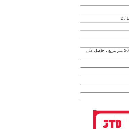
2-نحن المصنع المحترف (بدأ في عام 1998 ، 30000 متر مربع ، حاصل على