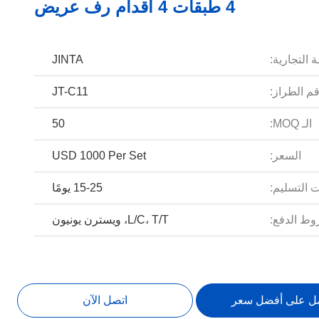
4 طبقات 4 أقدام رف عريض
 التجارية:
JINTA
م الطراز:
JT-C11
الـ MOQ:
50
السعر:
USD 1000 Per Set
 التسليم:
15-25 يومًا
ط الدفع:
L/C، T/T، ويسترن يونيون
ل على أفضل سعر
اتصل الآن