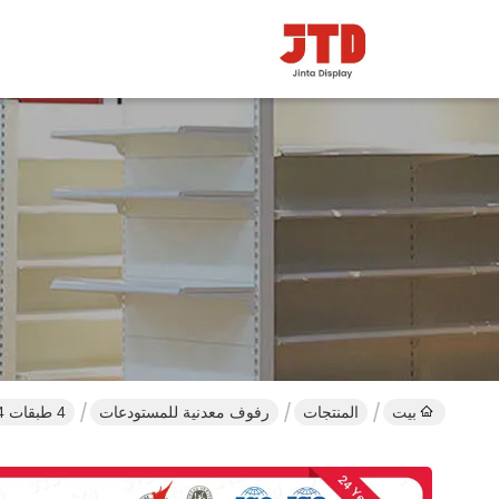
بيت
المنتجات
رفوف معدنية للمستودعات
4 طبقات 4 أقدام رف عريض