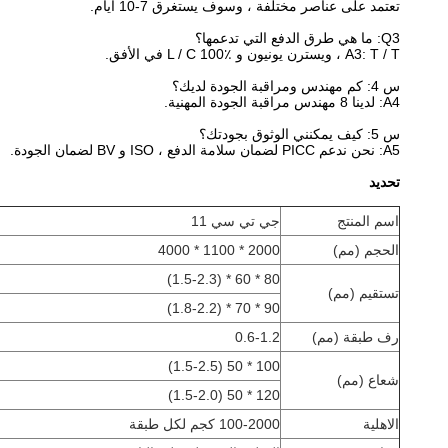
تعتمد على عناصر مختلفة ، وسوف يستغرق 7-10 أيام.
Q3: ما هي طرق الدفع التي تدعمها؟
A3: T / T ، ويسترن يونيون و L / C 100٪ في الأفق.
س 4: كم مهندس ومراقبة الجودة لديك؟
A4: لدينا 8 مهندس مراقبة الجودة المهنية.
س 5: كيف يمكنني الوثوق بجودتك؟
A5: نحن ندعم PICC لضمان سلامة الدفع ، ISO و BV لضمان الجودة.
تحديد
اسم المنتج
جي تي سي 11
الحجم (مم)
2000 * 1100 * 4000
80 * 60 * (1.5-2.3)
تستقيم (مم)
90 * 70 * (1.8-2.2)
رف طبقة (مم)
0.6-1.2
100 * 50 (1.5-2.5)
شعاع (مم)
120 * 50 (1.5-2.0)
الاهلية
100-2000 كجم لكل طبقة