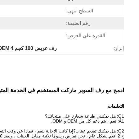
السطح انتهى:
رقم الطبقة:
القدرة على العرض:
إبراز:
رف عريض 100 كجم OEM 4 أقدام
ادمج مع رف السوبر ماركت المستخدم في الخدمة الم
التعليمات
Q1: هل يمكنني طباعة شعارنا على منتجاتك؟
A1: نعم ، يتم دعم كل من OEM و ODM.
Q2: هل يمكنك تقديم عينات؟إذا كانت الإجابة بنعم ، فماذا عن وقت التسليم؟
ج 2: نعم.بشكل عام ، نحن نفرض رسومًا ثلاثية مقابل العينات ، ونعيد 100٪ كخصم في الطلب بالجملة.