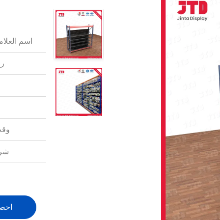
اسم العلامة
رق
وقت
شرو
احص