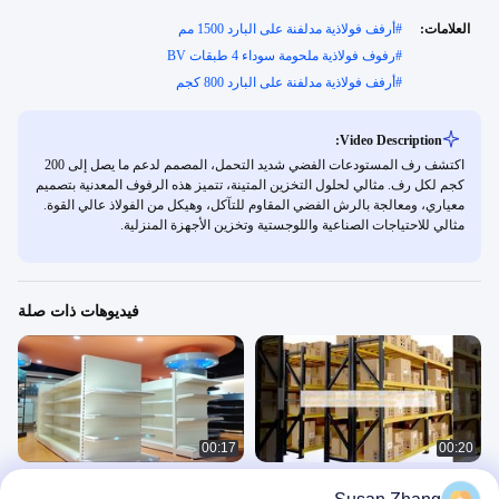
العلامات:
#
أرفف فولاذية مدلفنة على البارد 1500 مم
#
رفوف فولاذية ملحومة سوداء 4 طبقات BV
#
أرفف فولاذية مدلفنة على البارد 800 كجم
Video Description:
اكتشف رف المستودعات الفضي شديد التحمل، المصمم لدعم ما يصل إلى 200
كجم لكل رف. مثالي لحلول التخزين المتينة، تتميز هذه الرفوف المعدنية بتصميم
معياري، ومعالجة بالرش الفضي المقاوم للتآكل، وهيكل من الفولاذ عالي القوة.
مثالي للاحتياجات الصناعية واللوجستية وتخزين الأجهزة المنزلية.
فيديوهات ذات صلة
00:17
00:20
إطار معدني للمستودعات مطلي بمسحوق
تخصيص الجرف سوبر ماركت الجندول