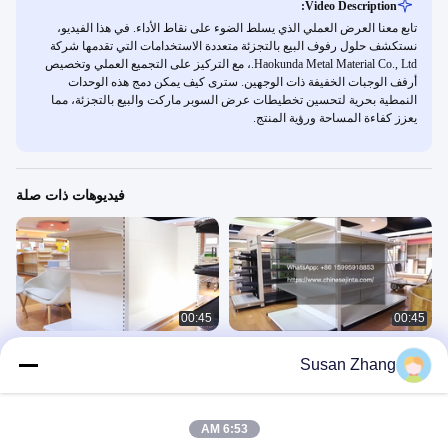
Video Description:
تابع معنا العرض العملي الذي يسلط الضوء على نقاط الأداء. في هذا الفيديو،
نستكشف حلول رفوف البيع بالتجزئة متعددة الاستخدامات التي تقدمها شركة
Haokunda Metal Material Co., Ltd.، مع التركيز على التجميع العملي وتخصيص
أرفف الوجبات الخفيفة ذات الوجهين. سترى كيف يمكن دمج هذه الوحدات
النمطية بحرية لتحسين تخطيطات عرض السوبر ماركت والبيع بالتجزئة، مما
يعزز كفاءة المساحة ورؤية المنتج.
فيديوهات ذات صلة
00:45
00:45
اجعل ممرات متجرك أي طول مع أسهل
مرفق متجر مخصص سهل التثبيت لحلول
Susan Zhang
الطلبية غونديلا رفوف فضفاضة!
سوبر ماركت التجزئة الفعالة
Company Video
Company Video
July 03, 2025
July 05, 2025
6:53 AM