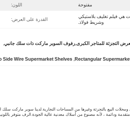
مفتوحة
اللون:
التعبئة من رفوف المستودعات هي فيلم تغليف بلاستيكي 
القدرة على العرض:
وشريط فولاذ.
ض التجزئة للمتاجر الكبرى,رفوف السوبر ماركت ذات سلك جانبي
, 
 Side Wire Supermarket Shelves
, 
Rectangular Supermarket 
ومحلات البيع بالتجزئة وغيرها من المساحات التجارية.لدينا سوبر ماركت سلك
تقدمة ودائمة ، لأنه مصنوع من أسلاك معدنية عالية الجودة.الرف متوفر باللون