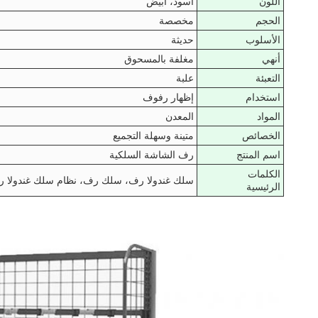
اللون
أسود، أبيض
الحجم
مخصصة
الأسلوب
حديثة
أنهي
مغلفة بالمسحوق
التعبئة
علبة
استخدام
إظهار رفوف
المواد
المعدن
الخصائص
متينة وسهلة التجميع
اسم المنتج
رف الشاشة السلكية
الكلمات
سلك غندولا رف، سلك رف، نظام سلك غندولا 
الرئيسية