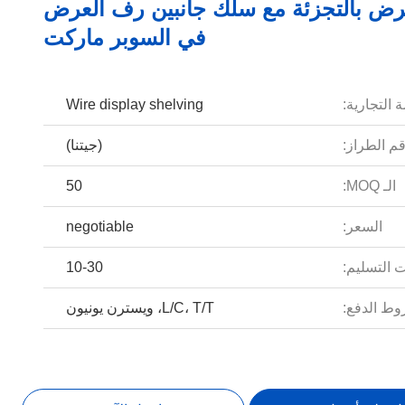
رض بالتجزئة مع سلك جانبين رف العرض
في السوبر ماركت
 التجارية:
Wire display shelving
م الطراز:
(جيتنا)
الـ MOQ:
50
السعر:
negotiable
 التسليم:
10-30
ط الدفع:
L/C، T/T، ويسترن يونيون