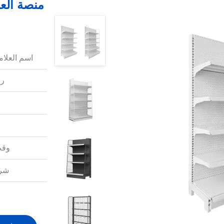
منصة الع
اسم العلامة
رق
وقت
شرو