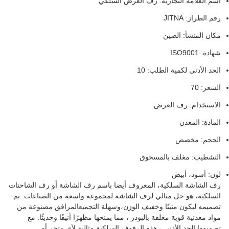
اسم العلامة التجارية: رف العرض السلكي
رقم الطراز: JITNA
مكان المنشأ: الصين
شهادة: ISO9001
الحد الأدنى لكمية الطلب: 10
السعر: 70
الاستخدام: رف العرض
المادة: المعدن
الحجم: مخصص
التشطيب: مغلف بالمسحوق
لون: أسود، أبيض
رف الشاشة السلكية، المعروف أيضا باسم رف الشاشة أو رف الشاحنات
السلكية، هو حل مثالي لرف الشاشة لمجموعة واسعة من الصناعات. تم
تصميمه ليكون متينًا وخفيف الوزن،وسهلة التجميعالمرافق مصنوعة من
مواد معدنية قوية مغلفة بالبودر ، مما يمنحها مظهرًا أنيقًا وحديثًا. مع
تصميمها الحد الأدنى ، هذه الرفوف السلكية مثالية لأي متجر أو