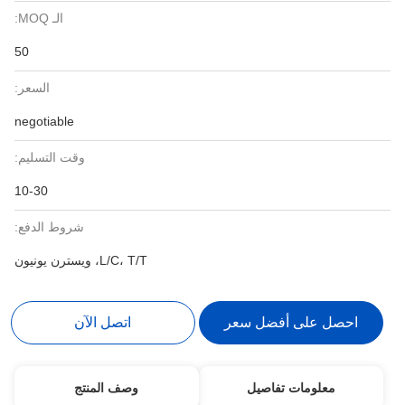
الـ MOQ:
50
السعر:
negotiable
وقت التسليم:
10-30
شروط الدفع:
L/C، T/T، ويسترن يونيون
احصل على أفضل سعر
اتصل الآن
معلومات تفاصيل
وصف المنتج