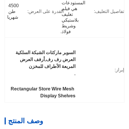
المستودعات 
4500 
هي فيلم 
تفاصيل التغليف:
القدرة على العرض:
طن 
تغليف 
شهريا
بلاستيكي 
وشريط 
فولاذ.
السوبر ماركتات الشبكة السلكية 
العرض رف رف,أرفف العرض 
المربعة الأطراف للمخزن
إبراز:
, 
Rectangular Store Wire Mesh 
Display Shelves
وصف المنتج