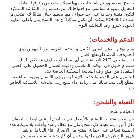
يسمح بتنظيم ووضع المنتجات بسهولةيمكن تخصيص رفوفها القابلة
للتعديل بسهولة لتتناسب مع احتياجاتك. تم تصميم رف الشاشة السلكية
لتكون متينة وجذابة على حد سواء ، مما يجعلها خيارًا مثاليًا لأي متجر.مع
شهادة ISO9001يمكنك أن تكون متأكداً أن هذا المنتج يفي بأعلى معايير
الجودةاختروا رف الشاشة اليوم!
الدعم والخدمات:
ويتم توفير الدعم التقني الكامل و الخدمة لفريقنا من المهنيين ذوي
الخبرةحل المشاكلوقطع الغيار
نحن متاحون 24/7 للإجابة على أي أسئلة أو مخاوف قد يكون لديك.
سنقدم حلول في الوقت المناسب ودقيقة لضمان الحصول على أقصى
استفادة من منتج رف الشاشة السلكية الخاصة بك.
للحصول على الدعم والخدمة الإضافية، يرجى الاتصال بفريقنا مباشرة.
نتطلع إلى مساعدتك على زيادة أداء منتج رف الشاشة اللاسلكية الخاص
بك.
التعبئة والشحن:
التعبئة والشحن
يتم شحن منتجات الستائر بالأسلاك في صناديق أو على لوحات. لضمان
نقل آمن ، يتم تعبئة كل منتج بأمان مع غطاء رغوة وأغلفة بلاستيكية.هذه
العملية تساعد على حماية المنتج من الأضرار أثناء التعامل والنقل.
فريق الشحن ذو الخبرة لدينا يضمن أن كل شحنة آمنة وآمنة. نحن