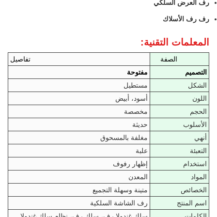
رف العرض السلكي
رف رف الأسلاك
المعلمات التقنية:
الصفة
تفاصيل
التصميم
مفتوحة
الشكل
مستطيل
اللون
أسود، أبيض
الحجم
مخصصة
الأسلوب
حديثة
أنهي
مغلفة بالمسحوق
التعبئة
علبة
استخدام
إظهار رفوف
المواد
المعدن
الخصائص
متينة وسهلة التجميع
اسم المنتج
رف الشاشة السلكية
الكلمات
سلك غندولا رف، سلك رف، نظام سلك غندولا