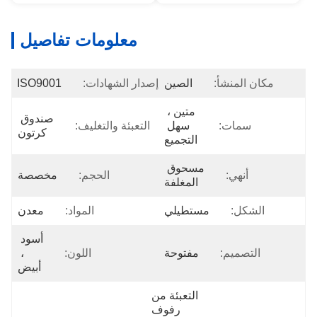
معلومات تفاصيل
مكان المنشأ:
الصين
إصدار الشهادات:
ISO9001
متين ، 
صندوق 
سمات:
سهل 
التعبئة والتغليف:
كرتون
التجميع
مسحوق 
أنهي:
الحجم:
مخصصة
المغلفة
الشكل:
مستطيلي
المواد:
معدن
أسود 
التصميم:
مفتوحة
اللون:
، 
أبيض
التعبئة من 
رفوف 