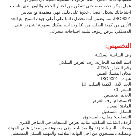
عمل.يمكن تخصيصه، حتى تتمكن من اختيار الحجم واللون الذي يناسب
احتياجاتك بشكل أفضل. علاوة على ذلك، فهي معتمدة مع معايير
ISO9001، مما يضمن أنك تحصل دائما على أعلى جودة المنتج.مع الحد
الأدنى من كمية الطلب من 10 وحدات، يمكنك بسهولة التخزين على
اللاسلكي عرض رفوف لتلبية احتياجات متجرك.
التخصيص:
رف الشاشة السلكية
اسم العلامة التجارية: رف العرض السلكي
رقم الطراز: JITNA
مكان المنشأ: الصين
شهادة: ISO9001
الحد الأدنى لكمية الطلب: 10
السعر: 70
الحجم: مخصص
الاستخدام: رف العرض
المادة: المعدن
الشكل: مستطيل
التشطيب: مغلف بالمسحوق
أرفف الشاشة السلكية مثالية لعرض المنتجات في المتاجر الكبرى
ومحلات البيع بالتجزئة والصيدليات. وهي مصنوعة من معدن عالي الجودة
ومطلية بالمسحوق من أجل النهاية الملائمة والمهنية.الشكل المستطيل