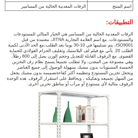
اسم المنتج
الرفات المعدنية الخالية من المسامير
التطبيقات:
الرفات المعدنية الخالية من المسامير هي الخيار المثالي للمستودعات
والمستودعات. مع اسم العلامة التجارية JITNA، معتمدة من قبل
ISO9001، يتم تسليمها في 10-30 يوما بعد الطلب،مع الحد الأدنى لكمية
الطلب 20. يأتي مع فيلم لف البلاستيك وتغليف الحزام الفولاذي للحماية
القصوى. مع الرفوف القابلة للتعديل وحجم الوزن يصل إلى 800 رطلاً،
وهي مصنوعة من المعدن، ولا تتطلب تجميعاً.يسمح نظام رف التخزين
الخمسة المستويات بدون مشبك بسهولة الوصول إلى جميع العناصر
ويجعل تخزين المستودع وتنظيمه أكثر كفاءةتصميمه بدون مشبك يجعل
من السهل تجميعه وتفكيكه ، ويحافظ على استقرار الرفوف. هذه الوحدة
الرفوف مثالية لأي مستودع أو مرآب أو مناطق تخزين أخرى.