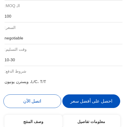
الـ MOQ:
100
السعر:
negotiable
وقت التسليم:
10-30
شروط الدفع:
L/C، T/T، ويسترن يونيون
احصل على أفضل سعر
اتصل الآن
معلومات تفاصيل
وصف المنتج