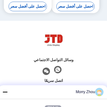
رفوف فولاذية
طبقة في المرآب
احصل على أفضل سعر
احصل على أفضل سعر
وسائل التواصل الاجتماعي
اتصل سريعًا
هاتف
Morry Zhou
86--18021269661
البريد الإلكتروني