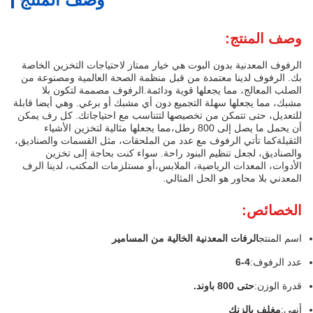
وصف المنتج:
الرفوف المعدنية بدون البوت هي خيار ممتاز لاحتياجات التخزين الخاصة
بك. الرفوف لدينا معتمدة من قبل منظمة الصحة العالمية ومصنوعة من
الصلب المعالج، مما يجعلها قوية ودائمة.الرفوف مصممة لتكون بلا
مشبك، مما يجعلها سهلة التجميع دون أي مشبك أو برغي. وهي أيضا قابلة
للتعديل، حتى تتمكن من تخصيصها لتتناسب مع احتياجاتك. كل رف يمكن
أن يحمل ما يصل إلى 800 رطل،مما يجعلها مثالية لتخزين الأشياء
الثقيلةكما تأتي الرفوف مع عدد من الملحقات، مثل القسمات والصناديق،
والصناديق، لجعل تنظيم البنود راحة. سواء كنت بحاجة إلى تخزين
الأدوات، المعدات الرياضية، الملابس،أو مستلزمات المكتب، لدينا الرف
المعدني بلا محاور هو الحل المثالي.
الخصائص:
اسم المنتج
الرفات المعدنية الخالية من المسامير
عدد الرفوف:
4-6
قدرة الوزن:
حتى 800 باوند.
أنهي:
مغلف بالزنك