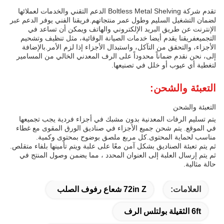
تقدم شركة Boltless Metal Shelving الدعم التقني والخدمات لعملائها
لضمان التشغيل السليم وطول عمر منتجاتهم.فريقنا الفني يوفر الدعم عبر
الإنترنت عن طريق البريد الإلكتروني والهاتف ويمكن أن تساعد في
التجميعفريقنا يقدم أيضا خدمات الصيانة الوقائية، مثل تنظيف وتشحيم
الأجزاء، والتحقق من التآكل، واستبدال الأجزاء إذا لزم الأمر.بالإضافة
إلى، نحن نقدم ضماناً محدوداً على الرف المعدني الخالي من المسامير
لتغطية أي عيوب أو خلل في تصنيعها.
التعبئة والشحن:
التعبئة والشحن
يتم تسليم الرفات المعدنية بدون مشبك في أجزاء فردية يجب تجميعها
في الموقع. يتم شحن جميع الأجزاء في صناديق الورق المقوى مع غطاء
مناسب لحماية المحتوى.كل مربع ملصق بوضوح بمحتوى وكمية.
ثم يتم تعبئة الصناديق بشكل آمن معًا على علبة ويتم تأمينها بلفاء متقلص.
ثم يتم إرسال العلبة إلى العنوان المحدد ، مما يضمن وصول المنتج في
حالة مثالية.
العلامات:
72in Z شعاع رفوف الصلب
6ft الثقيلة بولتلس الرف