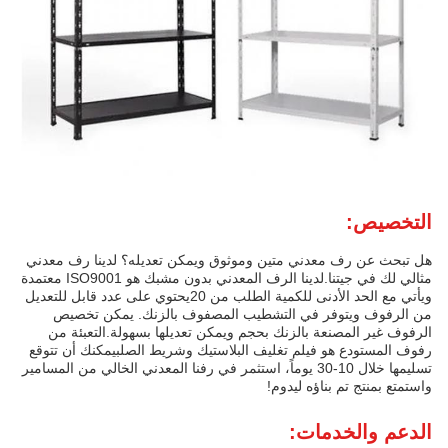
التخصيص:
هل تبحث عن رف معدني متين وموثوق ويمكن تعديله؟ لدينا رف معدني
مثالي لك في جيتنا.لدينا الرف المعدني بدون مشبك هو ISO9001 معتمدة
ويأتي مع الحد الأدنى للكمية الطلب من 20يحتوي على عدد قابل للتعديل
من الرفوف ويتوفر في التشطيب المصفوف بالزنك. يمكن تخصيص
الرفوف غير المصنعة بالزنك بحجم ويمكن تعديلها بسهولة.التعبئة من
رفوف المستودع هو فيلم تغليف البلاستيك وشريط الصلبيمكنك أن تتوقع
تسليمها خلال 10-30 يوماً، استثمر في رفنا المعدني الخالي من المسامير
واستمتع بمنتج تم بناؤه ليدوم!
الدعم والخدمات: