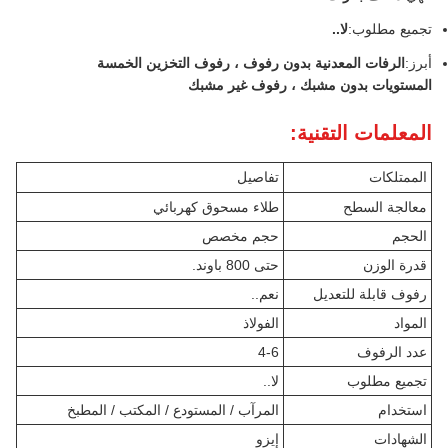
تجميع مطلوب:
لا..
أبرز:
الرفات المعدنية بدون رفوف ، رفوف التخزين الخمسة
المستويات بدون مشبك ، رفوف غير مشبك
المعلمات التقنية:
الممتلكات
تفاصيل
معالجة السطح
طلاء مسحوق كهربائي
الحجم
حجم مخصص
قدرة الوزن
حتى 800 باوند.
رفوف قابلة للتعديل
نعم..
المواد
الفولاذ
عدد الرفوف
4-6
تجميع مطلوب
لا..
استخدام
المرآب / المستودع / المكتب / المطبخ
الشهادات
إيزو