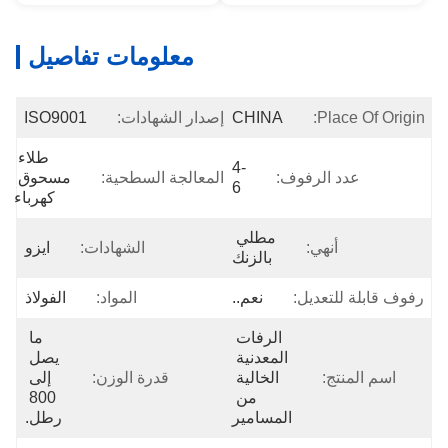
معلومات تفاصيل
Place Of Origin:
CHINA
إصدار الشهادات:
ISO9001
طلاء 
4-
عدد الرفوف:
المعالجة السطحية:
مسحوق 
6
كهرباء
مطلي 
أنهي:
الشهادات:
ايزو
بالزنك
رفوف قابلة للتعديل:
نعم..
المواد:
الفولاذ
الرفات 
ما 
المعدنية 
يصل 
اسم المنتج:
الخالية 
قدرة الوزن:
إلى 
من 
800 
المسامير
رطل.