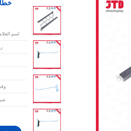
اسم العلامة
رق
وقت
شرو