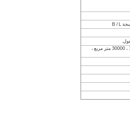
2. نحن المصنع المحترف (بدأنا في عام 1998 ، 30000 متر مربع ،