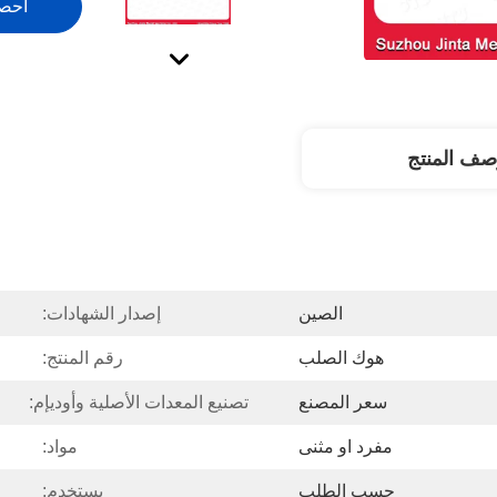
احص
صف المنتج
الصين
إصدار الشهادات:
هوك الصلب
رقم المنتج:
سعر المصنع
تصنيع المعدات الأصلية وأوديإم:
مفرد او مثنى
مواد:
حسب الطلب
يستخدم: