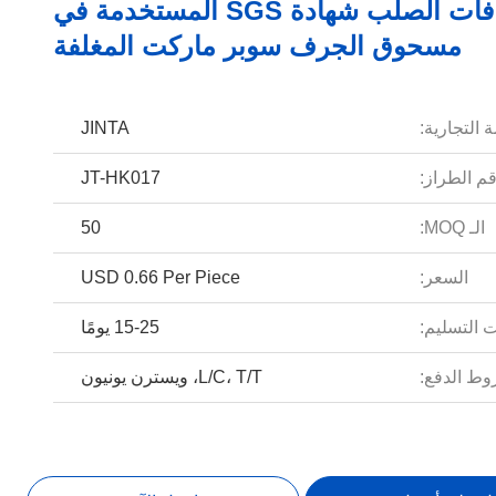
خطافات الصلب شهادة SGS المستخدمة في
مسحوق الجرف سوبر ماركت المغلفة
 التجارية:
JINTA
م الطراز:
JT-HK017
الـ MOQ:
50
السعر:
USD 0.66 Per Piece
 التسليم:
15-25 يومًا
ط الدفع:
L/C، T/T، ويسترن يونيون