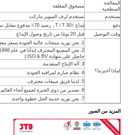
المعالجة
مسحوق المغلفة
السطحية
يستخدم
تستخدم لرف السوبر ماركت
دفع
إيداع T / T 30٪ ، رصيد 70٪ مدفوع مقابل نسخة B / L
وقت التوصيل
قبل 20 يومًا من تاريخ وصول الإيداع
1. نحن توريد منتجات عالية الجودة بسعر معقول.
حاصل على شهادة ISO & BV.)
3. آلة الإنتاج المتقدمة.
لماذا أخترتنا؟
4. نظام صارم لمراقبة الجودة.
5. لدينا فريق مبيعات محترف.
6. تصدير من ذوي الخبرة لجميع أنحاء العالم.
7. نحن توريد خدمة الحل خطوة واحدة.
المزيد من الصور