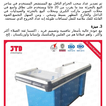
تم تصدير عداد سحب الحزام الناقل مع المستشعر المستخدم في متاجر
البيع بالتجزئة منذ ما يقرب من 20 عامًا ويستخدم على نطاق واسع في
محلات السوبر ماركت الكبرى ومحلات البيع بالتجزئة والصيدليات في
الداخل والخارج. المظهر بسيط وسخي ، ومن السهل التجميع.العبوة
القابلة للفك ملائمة للنقل لمسافات طويلة.إنه عداد الخروج الذي تستحقه.
3. ميزة
مع جودة عالية بأسعار تنافسية وتصميم فريد ، اكتسبنا ثقة العملاء أكثر
وأكثر ، وأهم عملائنا هم من الفلبين والمكسيك وإسبانيا وأوزبكستان ، إلخ.