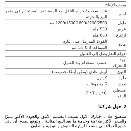
وصف الإنتاج
عداد سحب الحزام الناقل مع المستشعر المستخدم في متجر
اسم
البيع بالتجزئة
طول
1200/1500/1800/2200/2500 مم
عرض
550 ملم
ارتفاع
850 ملم
الفولاذ المدرفل على البارد
مادة
السماكة: 0.8-1.5 مم
حزام النقل
يصل إلى العميل
جهد
حسب استخدام بلد العميل
المحرك
اللون
أبيض عادي (يمكن أيضًا تخصيصه)
طَرد
كرتون
موك
5 مجموعات
مصطلح
T / T ، L / C.
الدفع
2. حول شركتنا
ستصبح Jinta خيارك الأول بسبب التصميم الأنيق والجودة الأكثر تميزًا
والسعر الأكثر ملاءمة وخدمة ما بعد البيع المثالية ، ونتوقع بصدق أن يأتي
جميع العملاء إلى مصنعنا لزيارة التفتيش والتوجيه والتعاون.