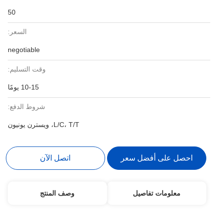
50
السعر:
negotiable
وقت التسليم:
10-15 يومًا
شروط الدفع:
L/C، T/T، ويسترن يونيون
احصل على أفضل سعر
اتصل الآن
معلومات تفاصيل
وصف المنتج