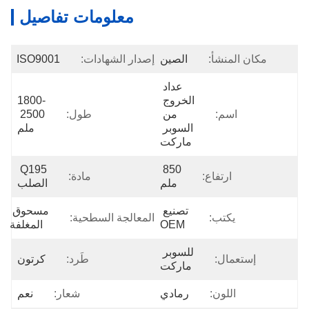
معلومات تفاصيل
مكان المنشأ:
الصين
إصدار الشهادات:
ISO9001
عداد 
الخروج 
1800-
اسم:
من 
طول:
2500 
السوبر 
ملم
ماركت
Q195 
850 
ارتفاع:
مادة:
ملم
الصلب
تصنيع 
مسحوق 
يكتب:
المعالجة السطحية:
OEM
المغلفة
للسوبر 
إستعمال:
طَرد:
كرتون
ماركت
اللون:
رمادي
شعار:
نعم