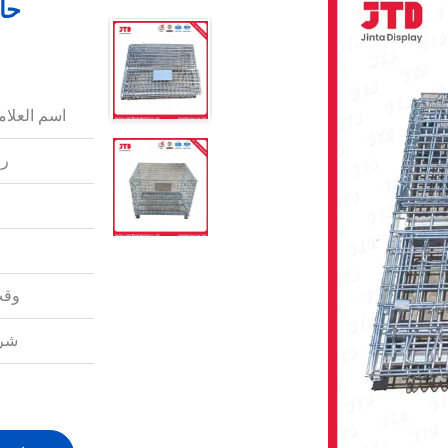
حاو
اسم العلامة
رق
وقت
شرو