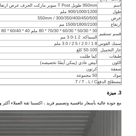
اسم
950mm طويل T Post سوبر ماركت الجرف عرض ارتفاع 1375mm
طول
900/1000/1200 ملم
عرض
300/350/400/450/500 / 550mm
ارتفاع
1500/1800/2100 مم
30 * 50/30 * 60/30 * 70/30 * 80 ملم 40 * 60/40 * 80 ملم
قسم تستقيم
السماكة: 1.2-3.0 مم
سمك القوس
1.8 / 2.0 / 2.5 / 3.0 ملم
جار التحميل
50-100 كلغ
طبقات
كما طلبت
اللون
أبيض عادي (يمكن أيضًا تخصيصه)
صفقة
كرتون
موك
50 مجموعة
مصطلح الدفع
T / T ، L / C.
3. ميزة
مع جودة عالية بأسعار تنافسية وتصميم فريد ، اكتسبنا ثقة العملاء أكثر و