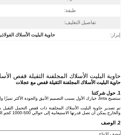
طبقة:
تفاصيل التغليف:
إبراز:
حاوية البليت الأسلاك الفولاذية 95
حاوية البليت الأسلاك المجلفنة الثقيلة قفص الأ
حاوية البليت الأسلاك المجلفنة الثقيلة قفص مع عجلات
1. حول شركتنا
ستصبح Jinta خيارك الأول بسبب التصميم الأنيق والجودة الأكثر تميزًا والسعر الأكثر ملاءمة وخدمة ما بعد البيع المثالية ، ونتوقع بصدق أن يأتي جميع العملاء إلى مصنعنا لزيارة التفتيش والتوجيه والتعاون.
والخارج.يمكن أن تصل قدرتها الاستيعابية إلى حوالي 500-1000 كجم.المظهر بسيط وسخي ، ومن السهل الكشف عنه.العبوة القابلة للفك ملائمة للنقل لمسافات طويلة.إنه رف تستحقه.
2. الوصف
وصف الإنتاج