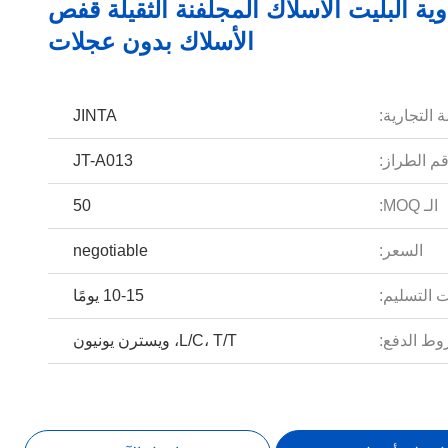
ية البليت الأسلاك المجلفنة الثقيلة قفص
الأسلاك بدون عجلات
 التجارية:
JINTA
م الطراز:
JT-A013
الـ MOQ:
50
السعر:
negotiable
 التسليم:
10-15 يومًا
ط الدفع:
L/C، T/T، ويسترن يونيون