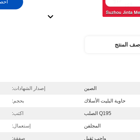
احص
صف المنتج
الصين
إصدار الشهادات:
حاوية البليت الأسلاك
بحجم:
Q195 الصلب
اكتب:
المجلفن
إستعمال:
واجب ثقيل
صفقة: