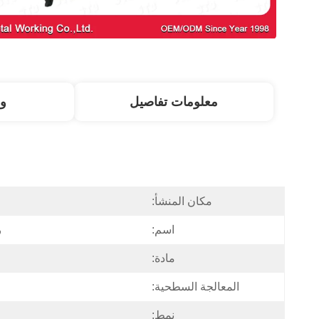
معلومات تفاصيل
و
مكان المنشأ:
اسم:
ر
مادة:
المعالجة السطحية:
نمط: