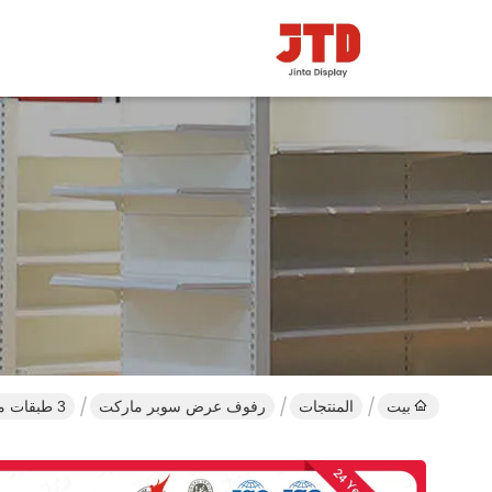
بيت
المنتجات
رفوف عرض سوبر ماركت
3 طبقات مزدوجة من جانب سوبر ماركت عرض رفوف رمادي Q195 الصلب