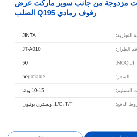
ات مزدوجة من جانب سوبر ماركت عرض
رفوف رمادي Q195 الصلب
 التجارية:
JINTA
م الطراز:
JT-A010
الـ MOQ:
50
السعر:
negotiable
 التسليم:
10-15 يومًا
ط الدفع:
L/C، T/T، ويسترن يونيون