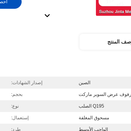
احص
صف المنتج
الصين
إصدار الشهادات:
فوف عرض السوبر ماركت
بحجم:
Q195 الصلب
نوع:
مسحوق المغلفة
إستعمال:
الواجب الأوسط
طرد: