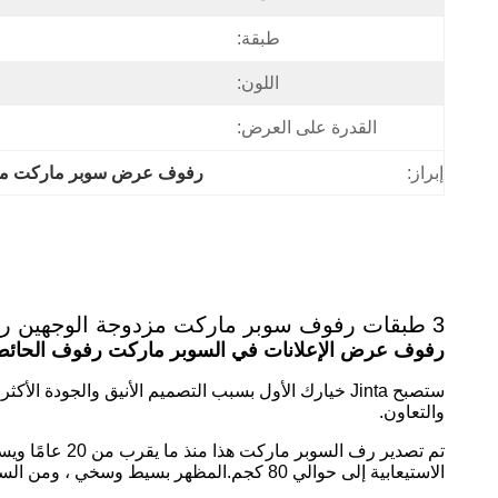
طبقة:
اللون:
القدرة على العرض:
إبراز:
رفوف عرض سوبر ماركت مزد
3 طبقات رفوف سوبر ماركت مزدوجة الوجهين رف رمادي
رفوف عرض الإعلانات في السوبر ماركت رفوف الحائط
ستصبح Jinta خيارك الأول بسبب التصميم الأنيق والجودة 
والتعاون.
تم تصدير رف 
الاستيعابية إلى حوالي 80 كجم.المظهر بسيط وسخي ، ومن السهل تجميعه.العبوة القابلة للفك ملائمة للنقل لمسافات طويلة.إنه رف تستحقه.