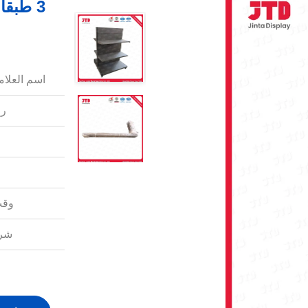
3 طبق
اسم العلامة
رق
وقت
شرو