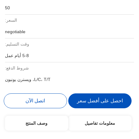
50
السعر:
negotiable
وقت التسليم:
5-8 أيام عمل
شروط الدفع:
L/C، T/T، ويسترن يونيون
احصل على أفضل سعر
اتصل الآن
معلومات تفاصيل
وصف المنتج