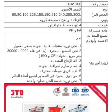
نموذج رقم:
JT-AS100
نوع
النمط الآسيوي
الحجم (لتر)
60،80،100،125،150،180،210،240،280،300L
ينهي
الزنك + واضح / صفيحة كروم
عجلات
4 "بو / مطاط / ترافيلور
مادة مشتركة
PA و PP
تصنيع المعدات
نعم
الأصلية وأوديإم
1. نحن توريد منتجات عالية الجودة بسعر معقول.
2.نحن المصنع المحترف (بدأ في عام 2002 ، 30000
متر مربع ، شهادة CE و ISO.)
3. آلة الإنتاج المتقدمة.
لماذا أخترتنا؟
4. نظام صارم لمراقبة الجودة.
5. لدينا فريق مبيعات محترف.
6. من ذوي الخبرة في التصدير لجميع أنحاء العالم.
7. نحن توريد خدمة الحل خطوة واحدة.