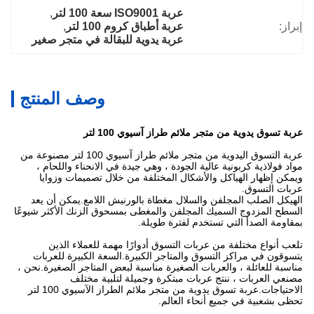
عربة ISO9001 سعة 100 لتر
, 
إبراز:
عربة أطباق كروم 100 لتر
, 
عربة يدوية للبقالة في متجر صغير
وصف المنتج
عربة تسوق يدوية من متجر ملائم طراز آسيوي 100 لتر
عربة التسوق اليدوية من متجر ملائم طراز آسيوي 100 لتر مصنوعة من
مواد فولاذية كربونية عالية الجودة ، وهي جيدة في الانحناء واللحام ،
ويمكن إظهار الهياكل والأشكال المختلفة من خلال تصميمات وزوايا
عربات التسوق.
الهيكل الصلب المجلفن والسلال مغطاة بالورنيش اللامع.يمكن أن يعد
السطح المزدوج السميك المجلفن والمغطى بمسحوق الزنك الأكثر شيوعًا
بمقاومة الصدأ التي تستخدم لفترة طويلة.
تلعب أنواع مختلفة من عربات التسوق أدوارًا مهمة للعملاء الذين
يتسوقون في مراكز التسوق والمتاجر الكبيرة.السعة الكبيرة للعربات
مناسبة للعائلة ، والعربات الصغيرة مناسبة لبعض المتاجر الصغيرة.نحن ،
مصنعي العربات ، ننتج عربات مبتكرة وجميلة لتلبية مختلف
الاحتياجات.عربة تسوق يدوية من متجر ملائم الطراز الآسيوي 100 لتر
تحظى بشعبية في جميع أنحاء العالم.