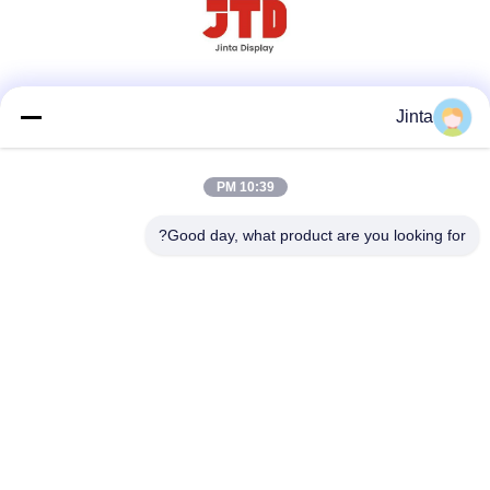
وسائل التواصل الاجتماعي
Jinta
10:39 PM
اتصل سريعًا
Good day, what product are you looking for?
هاتف
86--18021269661
البريد الإلكتروني
yolanda@chinesejinta.com
عنوان
منطقة Cheluba الصناعية ، مدينة Shanghu ، مدينة Changshu ،
مقاطعة Jiangsu ، الصين